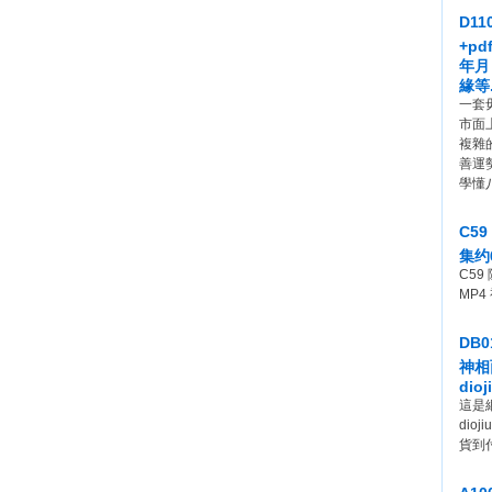
D1
+p
年月
緣等
一套
市面
複雜
善運
學懂
C5
集约
C5
MP
DB
神相
dio
這是
dio
貨到