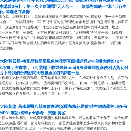
8 大陸陳春林-2012年梅花心易面授班13集+基礎班10集+實戰講解6集+
本講義3份】，第一次全新闡釋“天人合一”、“陰陽對應統一”和“五行生
化”等理念在象數
花心易—經典2012》，是陳春林老師多年研習梅花易數的心得規整。第一次全新闡
天人合一”、“陰陽對應統一”和“五行生克制化”等理念在象數預測中的靈活運用，妙不可
第一次全新剖析“時空取象”、“預設時空”等技法在象數實戰中的神奇魅力，煥然一
第一次多角度、多層次、全方位解密“太極思維”、“太極轉換”等預測手法，啟動思
第一次按照“全息論”、“系統論”思想解讀萬物類象，與時俱進，美輪美奐…… 更有“法
象”和“法耳聽音”等全新技法的廣角深度精講；更有象數風水“物象旋轉”、“資訊組
等技法的多
0 大陸黃石易-梅花易數易眼觀象梅花尋真函授課程2年視頻含解答+2本
f參考書，沒書本，（可雲端下載或燒錄usb隨身碟寄到超商便利店貨到付
占卜卦我們台灣顧問比較推薦的課程2套一起
命裡顧問比較推薦的課程，黄石易师兄的高明之处，在梅花卦中糅合了六爻、八字的
推理方法，让梅花卦的断法，变得灵动而不失章法。 作为一个博览易书，触类旁通
，他成功在梅花易数的源文件中打上补丁，修补了“系统漏洞”，大大提升了系统安全
又成功加入许多现代元素，增强了其可运行性。
6 大陸黃鑒-易魂易醫八卦象數療法預測法/梅花易數/時空網絡學等50多份
MP3+筆記+資料pdf參考，黃鑒 黄鉴
一個大陸命理顧問，比較喜歡黃鑒的易醫易魂系列，所以他收集了十年了，最近他寄
這些收藏品 還不錯，都分類得挺好的，都是大陸黃鑒那麼多年以來的視頻和錄音還
部資料整理成pdf 所以這一份課程是沒有紙本的，都是pdf和錄音檔mp3