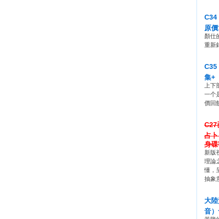
C3
原價
顏仕
重新
C3
集+
上下
一个
價回
C2
占卜
身碟
新版
理論
懂，
抽象
大陸
音）