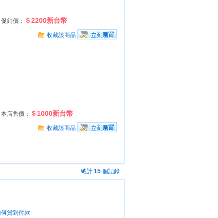
＄2200新台幣
促銷價：
收藏該商品
＄1000新台幣
本店售價：
收藏該商品
總計
15
個記錄
如何貨到付款