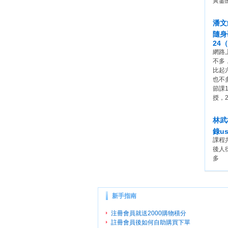
黃鑒
潘文
隨身
24
網路
不多
比起
也不
節課
授，
林武
錄u
課程
後人
多
新手指南
注冊會員就送2000購物積分
註冊會員後如何自助購買下單