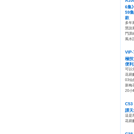
A1
6集
59
款
多年
慧說
門課
風水
VI
極技
便利
可以
花易
03
新梅
20小
C5
譯天
這是
花易