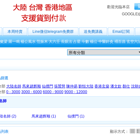
歡迎光臨本店
GOOGLE
本周特賣
Line微信telegram免費群
送免費講義
Email訂閱
粲梁
羅一鳴
楊公風水
范振木
大六壬
長眼法
占星
斗數
楊公
中醫針灸
禤百昌
玄空六
品篩選
全部
大陸名師
馬來趙辉顺
仙撲門
張贇慧
陳仲易
劉恒大陸
香港玄燊
潘文欽
顏仕
沈朝
全部
0 - 3000
3000 - 6000
6000 - 9000
9000 - 12000
名師
陸名師 (2)
馬來趙辉顺 (1)
仙撲門 (1)
品列表
顯示方式：