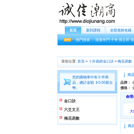
首頁
新到課程
全部老師名錄
熱門搜索 ：
陰盤奇門
子奇
孫立昇
張
當前位置:
首頁
>
卜卦易經金口訣
>
梅花易數
商
您的購物車中有 0 件商
品，總計金額 ＄0.00新台
品牌：
幣。
價格：
命理
金口訣
六爻文王
大
梅花易數
商