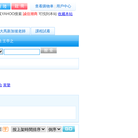
查看購物車
|
用戶中心
或YAHOO搜索
誠信潮商
可找到本站
收藏本站
大馬新加坡老師
課程試看
法
王亭之
高級搜索
合
黃鑒