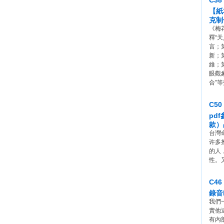
C3
【紙
克制
《梅
釋“
言；
新；
維；
眼觀
合”
C5
pd
款）
台灣
许多
的人
性。
C4
錄音
我們
賣他
有內