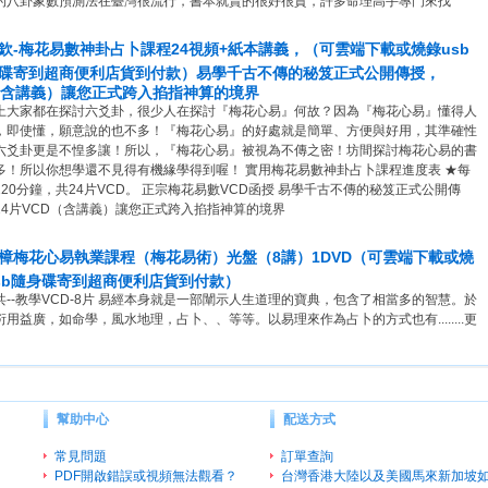
的八卦象數預測法在臺灣很流行，書本就賣的很好很貴，許多命理高手專門來找
欽-梅花易數神卦占卜課程24視頻+紙本講義，（可雲端下載或燒錄usb
碟寄到超商便利店貨到付款）易學千古不傳的秘笈正式公開傳授，
（含講義）讓您正式跨入掐指神算的境界
上大家都在探討六爻卦，很少人在探討『梅花心易』何故？因為『梅花心易』懂得人
，即使懂，願意說的也不多！『梅花心易』的好處就是簡單、方便與好用，其準確性
六爻卦更是不惶多讓！所以，『梅花心易』被視為不傳之密！坊間探討梅花心易的書
多！所以你想學還不見得有機緣學得到喔！ 實用梅花易數神卦占卜課程進度表 ★每
120分鐘，共24片VCD。 正宗梅花易數VCD函授 易學千古不傳的秘笈正式公開傳
24片VCD（含講義）讓您正式跨入掐指神算的境界
樟梅花心易執業課程（梅花易術）光盤（8講）1DVD（可雲端下載或燒
sb隨身碟寄到超商便利店貨到付款）
共--教學VCD-8片 易經本身就是一部闡示人生道理的寶典，包含了相當多的智慧。於
衍用益廣，如命學，風水地理，占卜、、等等。以易理來作為占卜的方式也有........更
幫助中心
配送方式
常見問題
訂單查詢
PDF開啟錯誤或視頻無法觀看？
台灣香港大陸以及美國馬來新加坡