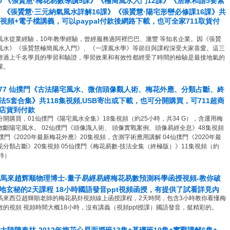
00 《張贇慧·梅花易數導讀9課》《極簡風水入門12課》《居家和諧5要素
》《張贇慧·三元納氣風水詳解16課》《張贇慧·陽宅形巒必修課16課》共
集視頻+電子檔講義，可以paypal付款後網路下載，也可全家711取貨付
風水從業經驗，10年教學經驗，曾經服務過阿裡巴巴、滙豐 等知名企業。因《張贇
風水》《張贇慧極簡風水入門》、《一課風水學》等節目與課程深受大家喜愛。這三
經過上千名學員的學習和驗證，學習效果和有效性都經受了時間的檢驗是最接地氣的
課。
P-77 仙撲門《古法陽宅風水、微信頭像觀人術、梅花外應、分類占斷、終
法5套合集》共118集視頻,USB寄出或下載，也可分開購買，可711超商
店貨到付款
分開購買，01仙撲門《陽宅風水全集》18集視頻（約25小時，共34 G），含運用梅
數斷陽宅風水。 02仙撲門《頭像識人術、 頭像實戰案例、頭像易經全息》48集視頻
仙撲門《2020年最新梅花外應》20集視頻，含測字術應用講解 04仙撲門《2020年最
花分類占斷》20集視頻 05仙撲門《梅花易數-技法全集（終極版）》11集視頻（約
時）
3 馬來趙辉顺物理博士-量子易經易經梅花易數預測科學函授視頻-教你破
地玄秘的2天課程 18小時國語發音ppt視頻函授，有提供了試看詳見內
馬來西亞趙輝順老師的梅花易卦視頻線上函授課程，2天時間，包含3小時教你看懂梅
數的視頻 視頻時間大概18小時，沒有講義（視頻ppt授課）國語發音，挺精彩的。