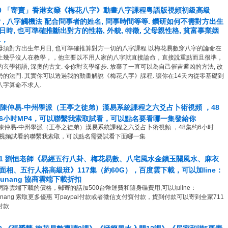
10 「寄賣」香港玄燊《梅花八字》動畫八字課程粵語版視頻初級高級
df , 八字觸機法 配合問事者的姓名, 問事時間等等. 鑽研如何不需對方出生
日時, 也可準確推斷出對方的性格, 外貌, 特徵, 父母親性格, 貧富事業姻
.，
毋須對方出生年月日, 也可準確推算對方一切的八字課程 以梅花易數穿八字的論命在
上幾乎沒人在教學，，他主要以不用人家的八字就直接論命，直接說重點而且很準，
的玄學術語, 深奧的古文. 令你對玄學卻步. 放棄了一直可以為自己催吉避凶的方法, 改
勢的法門. 其實你可以透過我的動畫解說《梅花八字》課程. 讓你在14天內從零基礎到
八字算命不求人.
9 陳仲易-中州學派（王亭之徒弟）漢易系統課程之六爻占卜術視頻 ，48
6小时MP4，可以聯繫我索取試看，可以點名要看哪一集發給你
9 陳仲易-中州學派（王亭之徒弟）漢易系統課程之六爻占卜術視頻 ，48集约6小时
4 视频試看的聯繫我索取，可以點名需要試看下面哪一集
01 劉恒老師《易經五行八卦、梅花易數、八宅風水金鎖玉關風水、麻衣
面相、五行人格高級班》117集（約60G），百度雲下載，可以加line：
jiunang 協商雲端下載折扣
網路雲端下載的價格，郵寄的話加500台幣運費和隨身碟費用,可以加line：
jiunang 索取更多優惠 可paypal付款或者微信支付寶付款，貨到付款可以寄到全家711
付款