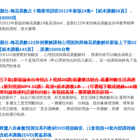
4 顏仕-梅花易數占卜職業培訓班2012年新版24集+【紙本講義58頁】，
18000現
的2012年新版的梅花易數24集高清dvd，是顏仕12年來的梅花易數起卦等教學精華
錄製的課程，很火爆哦
5 顏仕-梅花易數122卦例實解課程心理諮詢與梅花易數解卦新版上下部22
【紙本講義143頁】，原價15000台幣
部共122個實際卦例解說 ， 心理諮詢與梅花易數解卦 ， 授课内容可以概括成两点：
是传统判卦，一个是现代谘询（即心理谘询点的切入建议）。這一份課程純粹為了低
饋我們的會員
7已下架(新版論命出奇招占卜視頻38講)葫蘆燉沈朝合-葫蘆神數生活易經
（新到視頻MP4 10講）高清+紙本講義1本，（可雲端下載或燒錄usb隨
寄到超商便利店貨到付款）有視頻高清，需要購買告訴我～
視頻新到了，結合六親活性交感、卦爻能量變化、意念流轉之獨創斷卦法 運用洋蔥
之「多層次三度空間斷卦訣」，一層層往內剝 分精論，使卦象條理清晰、簡單易
呈現立體感。 創新設計「意念流轉圖」，將煩瑣的理論一一作圖解，具體 拓印出
意念的運行軌跡。
黃鑒八卦象數預測法系列教材DVD視頻錄音,（1套視頻+4套內部課程錄
含紙本講義2DVD|黄鉴易魂