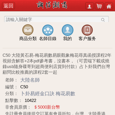
返回
商品分類
名師目錄
我的
客户服务
C50 大陸黃石易-梅花易數易眼觀象梅花尋真函授課程2年
視頻含解答+2本pdf參考書，沒書本，（可雲端下載或燒
錄usb隨身碟寄到超商便利店貨到付款）占卜卦我們台灣
顧問比較推薦的課程2套一起
大陸名師
老師：
編號：
C50
卜卦易經金口訣
梅花易數
分類：
點擊數：
10422
非會員原價：
＄5000新台幣
先註冊會員後提交訂單有會員折扣，台灣、大陸香港