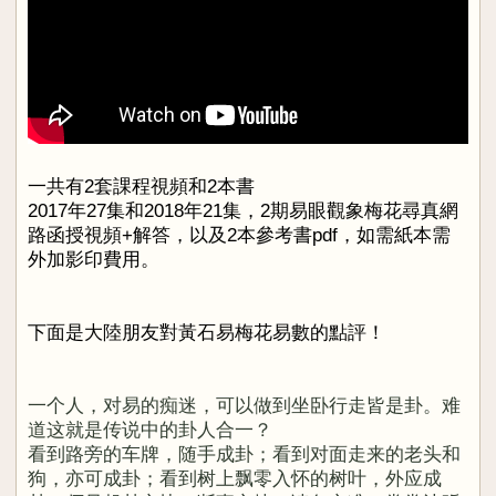
一共有2套課程視頻和2本書
2017年27集和2018年21集，2期易眼觀象梅花尋真網
路函授視頻+解答，以及2本參考書pdf，如需紙本需
外加影印費用。
下面是大陸朋友對黃石易梅花易數的點評！
一个人，对易的痴迷，可以做到坐卧行走皆是卦。难
道这就是传说中的卦人合一？
看到路旁的车牌，随手成卦；看到对面走来的老头和
狗，亦可成卦；看到树上飘零入怀的树叶，外应成