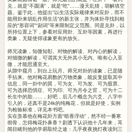
兑，就是“不圆满”，就是“吃”……漫天乱猜，胡解填空
题。鉴于此，他提出“以生活实际规律来对应卦，而不
能用卦来胡乱作用生活”的新主张，并为体卦寻找到相
应的“形容词”“副词”等来限制定义范围。同是兑卦，以
所持位置上下，参看对应用卦、互卦等因素，再进行
类象，无疑使得读象更有的放矢。
师兄读象，知微知彰。对物的解读、对内心的解读，
对细微的解读，可谓其大无外其小无内。唯有心入至
微，才能思通至大。
从隙中窥月，到台上玩月。师兄对卦的读象，已是随
手拈来。他对梅花易数的万物类象，能反复提取其中
信息，同一卦中的巽，可为女、可为发、可为股票、
可为选择恐惧症、可为印、可为月令之官，可为十二
长生中的胎……，好吧，后几个概念为六爻、八字中
引入的，还真不是24k的纯梅花，但就是好使，实例
为检验标准，详见本书吧。
实在羡慕他在梅花卦方面“暗香浮动”，然不经一番寒
彻骨，怎得梅花扑鼻香？剧透下认识他十几年来，耳
闻目睹到他的学易取经之途：几乎夜夜挑灯夜读到三