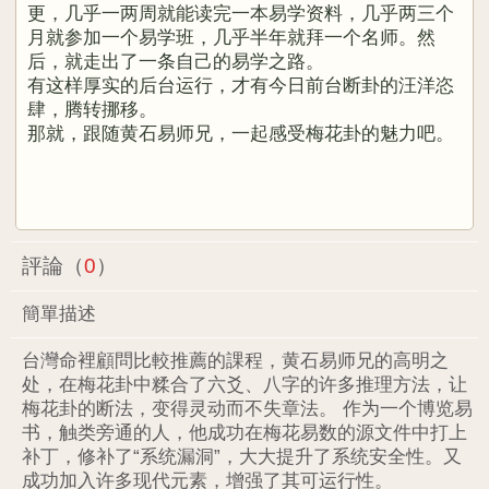
更，几乎一两周就能读完一本易学资料，几乎两三个
月就参加一个易学班，几乎半年就拜一个名师。然
后，就走出了一条自己的易学之路。
有这样厚实的后台运行，才有今日前台断卦的汪洋恣
肆，腾转挪移。
那就，跟随黄石易师兄，一起感受梅花卦的魅力吧。
評論（
0
）
簡單描述
台灣命裡顧問比較推薦的課程，黄石易师兄的高明之
处，在梅花卦中糅合了六爻、八字的许多推理方法，让
梅花卦的断法，变得灵动而不失章法。 作为一个博览易
书，触类旁通的人，他成功在梅花易数的源文件中打上
补丁，修补了“系统漏洞”，大大提升了系统安全性。又
成功加入许多现代元素，增强了其可运行性。