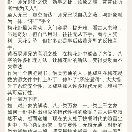
卦。师兄起卦之快，断事之捷，读象之准，常常让听
者“惊为天人”。
至人无已，虚空而达。师兄已脱自我之蔽，与卦象融
为一体，“不二”乎？
梅花卦最为灵动，入门容易，提升难。看古人书籍，
虽是奇妙，但自己用时，往往无从下手。看今人资
料，天花乱坠，但好多都是事后诸葛亮型的反推高
手。
黄石易师兄的高明之处，在梅花卦中糅合了六爻、八
字的许多推理方法，让梅花卦的断法，变得灵动而不
失章法。
作为一个博览易书，触类旁通的人，他成功在梅花易
数的源文件中打上补丁，修补了“系统漏洞”，大大提
升了系统安全性。又成功加入许多现代元素，增强了
其可运行性。
挂一漏万下吧。
如：对卦象的解读。八卦类万象，一卦类上千之象，
如何一卦中推出相应的指代性强的象呢？古人讲究寂
然不动、感而遂通，现在的人处于快餐时代的喧嚣尘
世中，内心杂乱纷繁，渐失灵性，无感无通，对卦的
类象就如猜谜一般。师兄最怕的就是：在卦中一看到