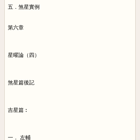
五．煞星實例
第六章
星曜論（四）
煞星篇後記
吉星篇︰
一． 左輔