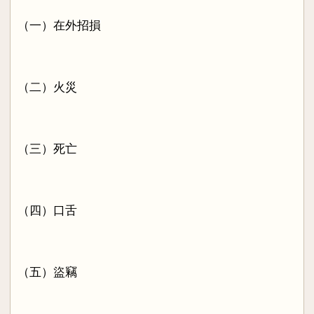
（一）在外招損
（二）火災
（三）死亡
（四）口舌
（五）盜竊