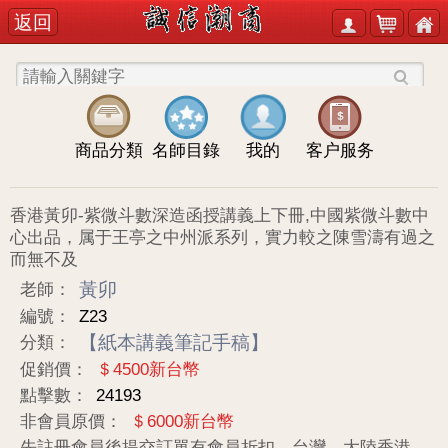
返回
商品分類
名師目錄
我的
客户服务
香港黃卯-紫微斗數深造函授講義上下冊,中國紫微斗數中
心出品，属于王亭之中州派系列，實力較之陳雪濤有過之
而無不及
黃卯
老師：
編號：
Z23
【紙本講義筆記手稿】
分類：
促銷價：
＄4500新台幣
點擊數：
24193
非會員原價：
＄6000新台幣
先註冊會員後提交訂單有會員折扣，台灣、大陸香港