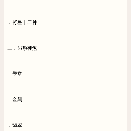
．將星十二神
三．另類神煞
．學堂
．金輿
．翡翠