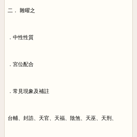
二． 雜曜之
．中性性質
．宮位配合
．常見現象及補註
台輔、封誥、天官、天福、陰煞、天巫、天刑、