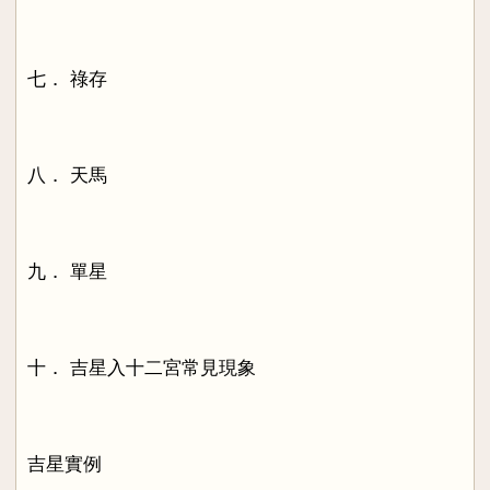
七． 祿存
八． 天馬
九． 單星
十． 吉星入十二宮常見現象
吉星實例