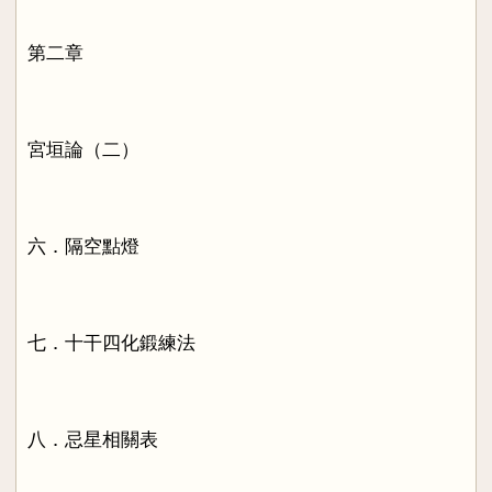
第二章
宮垣論（二）
六．隔空點燈
七．十干四化鍛練法
八．忌星相關表