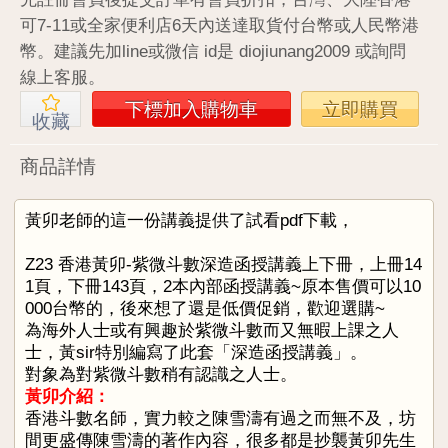
可7-11或全家便利店6天內送達取貨付台幣或人民幣港
幣。建議先加line或微信 id是 diojiunang2009 或詢問
線上客服。
下標加入購物車
立即購買
收藏
商品詳情
黃卯老師的這一份講義提供了試看pdf下載，
Z23 香港黃卯-紫微斗數深造函授講義上下冊，上冊14
1頁，下冊143頁，2本內部函授講義~原本售價可以10
000台幣的，後來想了還是低價促銷，歡迎選購~
為海外人士或有興趣於紫微斗數而又無暇上課之人
士，黃sir特別編寫了此套「深造函授講義」。
對象為對紫微斗數稍有認識之人士。
黃卯介紹：
香港斗數名師，實力較之陳雪濤有過之而無不及，坊
間更盛傳陳雪濤的著作內容，很多都是抄襲黃卯先生