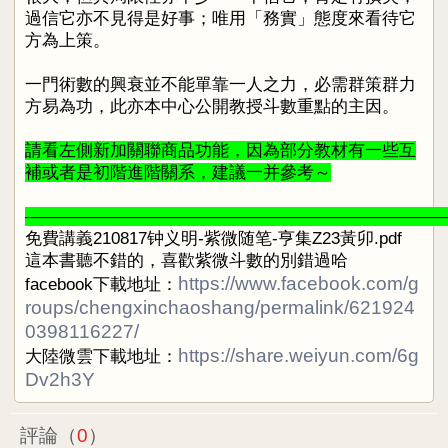
過信它亦不見得是好事；唯用「務實」態度來看待它
方為上策。
一門術數的興衰並不能單靠一人之力，必需群策群力
方易為功，此亦本中心公開教授斗數重點的主因。
請看左側新加關聯商品功能，因為部分教材有一些互
補或者是初階進階關系，建議一并參考～
————————————————————————
免費講義210817钟义明-紫微随笔-亨集Z23黃卯.pdf
這本書聽不錯的，喜歡紫微斗數的別錯過哈
https://www.facebook.com/g
facebook下載地址：
roups/chengxinchaoshang/permalink/621924
0398116227/
https://share.weiyun.com/6g
大陸微雲下載地址：
Dv2h3Y
評論（
0
）