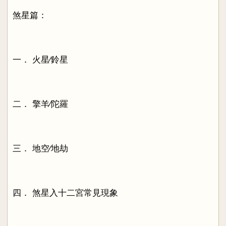
煞星篇：
一． 火星∕鈴星
二． 擎羊∕陀羅
三． 地空∕地劫
四． 煞星入十二宮常見現象