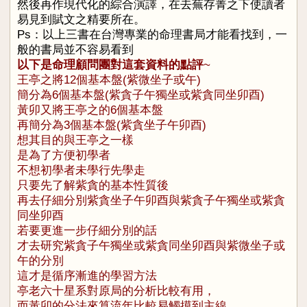
然後再作現代化的綜合演譯，在去蕪存菁之下使讀者
易見到賦文之精要所在。
Ps：以上三書在台灣專業的命理書局才能看找到，一
般的書局並不容易看到
以下是命理顧問團對這套資料的點評
~
王亭之將12個基本盤(紫微坐子或午)
簡分為6個基本盤(紫貪子午獨坐或紫貪同坐卯酉)
黃卯又將王亭之的6個基本盤
再簡分為3個基本盤(紫貪坐子午卯酉)
想其目的與王亭之一樣
是為了方便初學者
不想初學者未學行先學走
只要先了解紫貪的基本性質後
再去仔細分別紫貪坐子午卯酉與紫貪子午獨坐或紫貪
同坐卯酉
若要更進一步仔細分別的話
才去研究紫貪子午獨坐或紫貪同坐卯酉與紫微坐子或
午的分別
這才是循序漸進的學習方法
亭老六十星系對原局的分析比較有用，
而黃卯的分法來算流年比較易觸摸到主線，