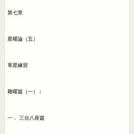
第七章
星曜論（五）
單星練習
雜曜篇（一）︰
一． 三台八座篇