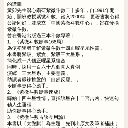
的講義
黃卯先生潛心鑽研紫微斗數二十多年，自1991年開
始，開班教授紫微斗數。踏入2000年，更著書將心得
公諸同好，並成立「中國紫微斗數中心」，旨在發揚
紫微斗數。
曾在香港出版過三本斗數專著：
1、《紫微斗數斷事168局》
為使初學者了解紫微斗數十四正曜星系性質，
本書將紫破、紫貪、紫殺三大星系，
簡化成十八個正曜星系組合，
同時，採用一百六十八個真人真例
演繹「三大星系」主要意義，
助讀者鍛鍊推盤的「自然反應」，
令斷事更得心應手。
2、《紫微斗數斷事速成》
歸納十四主星性情，直指該星在十二宮吉凶，快速勾
勒人生運程，
助你斷事得心應手。
3、《紫微斗數古訣今用論》
本書以〔太微賦〕為主題，先刊出原文及筆者補註；