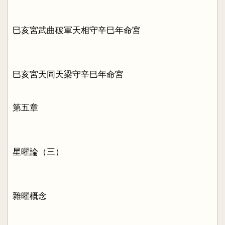
巳亥宮武曲破軍天相守辛巳年命宮
巳亥宮天同天梁守辛巳年命宮
第五章
星曜論（三）
雜曜概念