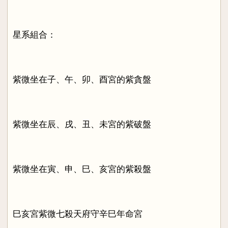
星系組合：
紫微坐在子、午、卯、酉宮的紫貪盤
紫微坐在辰、戌、丑、未宮的紫破盤
紫微坐在寅、申、巳、亥宮的紫殺盤
巳亥宮紫微七殺天府守辛巳年命宮