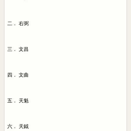
二． 右弼
三． 文昌
四． 文曲
五． 天魁
六． 天鉞