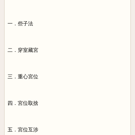
一．些子法
二．穿室藏宮
三．重心宮位
四．宮位取捨
五．宮位互涉