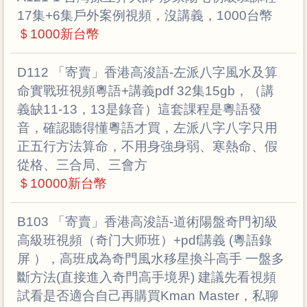
17集+6集戶外案例視頻，沒講義，1000台幣
＄1000新台幣
D112 「寄賣」香港高浚語-左派八字風水及算
命實戰班視頻粵語+講義pdf 32集15gb，（講
義缺11-13，13是錄音）這套課程是粵語發
音，確認聽得懂粵語才買，左派八字八字只用
正五行方法算命，不用身強身弱、寒熱命、假
從格、三合局、三會方
＄10000新台幣
B103 「寄賣」香港高浚語-道術陽盤奇門初級
高級班視頻（奇门大师班）+pdf講義 (粵語錄
屏 ），高班成為奇門風水移星換斗高手 一盤多
斷方法(直接進入奇門高手境界) 建議先看視頻
試看是否適合自己再購買Kman Master，私聊