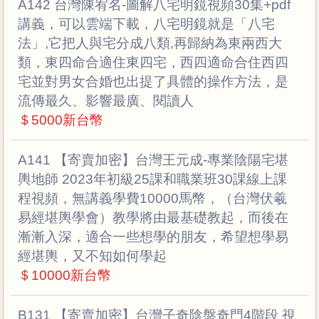
A142 台灣陳宥名-圖解八宅明鏡視頻30集+pdf
講義，可以雲端下載，八宅明鏡就是「八宅
法」,它把人與宅分成八類,再歸納為東兩西大
類，東四命合適住東四宅，西四適命合住西四
宅並對男女合婚也出提了具體的操作方法，是
流傳最久、影響最廣、閱讀人
＄5000新台幣
A141 【寄賣加密】台灣王元成-專業陰陽宅堪
輿地師 2023年初級25課和職業班30課線上課
程視頻，無講義學費10000馬幣，（台灣伏羲
易經堪輿學會）教學將由最基礎教起，而後在
漸漸入深，適合一些想學的朋友，希望想學易
經堪輿，又不知如何學起
＄10000新台幣
B131 【寄賣加密】台灣子奇陰盤奇門4階段 視