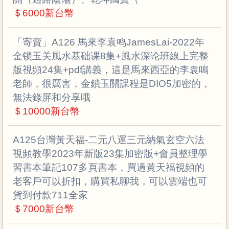
＄6000新台幣
「寄賣」A126 馬來李袁鸣JamesLai-2022年
金锁玉关風水基础课8集+風水深论班線上完整
版視頻24集+pdf講義，這是馬來西亞的李袁鳴
老師，很厲害，金鎖玉關課程是DIO5加密的，
無法錄屏和分享哦
＄10000新台幣
A125台灣黃天福-二元八運三元納氣玄空六法
視頻教學2023年新版23集加密版+會員整理學
習書本筆記107多頁書本，買過黃天福視頻的
老客戶可以折扣，購買私聊我，可以雲端也可
貨到付款711全家
＄7000新台幣