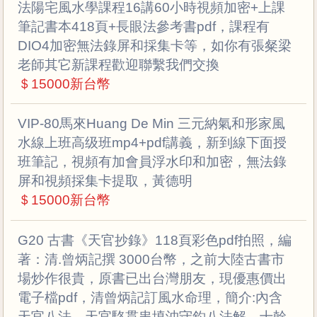
法陽宅風水學課程16講60小時視頻加密+上課
筆記書本418頁+長眼法參考書pdf，課程有
DIO4加密無法錄屏和採集卡等，如你有張粲梁
老師其它新課程歡迎聯繫我們交換
＄15000新台幣
VIP-80馬來Huang De Min 三元納氣和形家風
水線上班高级班mp4+pdf講義，新到線下面授
班筆記，視頻有加會員浮水印和加密，無法錄
屏和視頻採集卡提取，黃德明
＄15000新台幣
G20 古書《天官抄錄》118頁彩色pdf拍照，編
著：清.曾炳記撰 3000台幣，之前大陸古書市
場炒作很貴，原書已出台灣朋友，現優惠價出
電子檔pdf，清曾炳記訂風水命理，簡介:內含
天官八法、天官駱貫串填沖守釣八法解、十幹