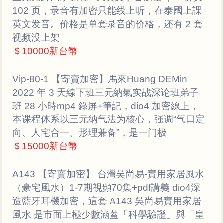
102 页，录音有加密只能线上听，在泰國上課
英文发音。价格是单套录音的价格，还有 2 套
视频没上架
＄10000新台幣
Vip-80-1 【寄賣加密】馬來Huang DEMin
2022 年 3 天線下班三元納氣实战深论班弟子
班 28 小時mp4 錄屏+筆記，dio4 加密線上，
本课程体系以三元纳气法为核心，强调​“气口定
向、人宅合一、形理兼备”​，是一门极
＄15000新台幣
A143 【寄賣加密】 台灣吴尚易-實用家居風水
（豪宅風水）1-7期視頻70集+pdf講義 dio4深
造藍牙耳機加密，這套 A143 吳尚易實用家居
風水 是市面上極少數涵蓋「科學驗證」與「皇