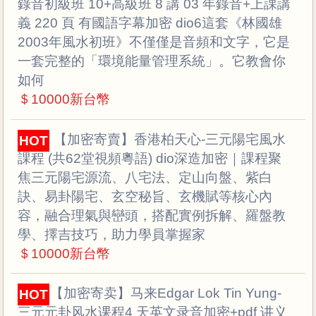
錄音初級班 10+高級班 8 講 03 年錄音+上課講
義 220 頁 有國語字幕加密 dio6這套《林國雄
2003年風水初班》不僅僅是音頻和文字，它是
一套完整的「環境能量管理系統」。它教會你
如何
＄10000新台幣
A146 【加密寄賣】香港柏天心-三元陽宅風水
HOT
課程 (共62堂視頻粵語) dio深造加密｜課程聚
焦三元陽宅源流、八宅法、定山向盤、紫白
訣、易卦陽宅、玄空秘旨、玄機賦等核心內
容，融合理氣與巒頭，搭配實例拆解、羅盤教
學、擇吉技巧，助力學員掌握家
＄10000新台幣
A144【加密寄卖】马来Edgar Lok Tin Yung-
HOT
三元元卦风水课程4 天英文录音加密+pdf 讲义