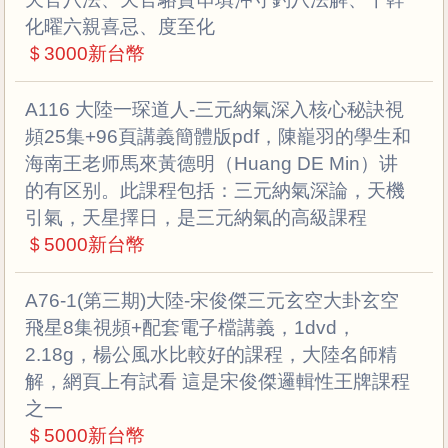
化曜六親喜忌、度至化
＄3000新台幣
A116 大陸一琛道人-三元納氣深入核心秘訣視
頻25集+96頁講義簡體版pdf，陳巃羽的學生和
海南王老师馬來黃德明（Huang DE Min）讲
的有区别。此課程包括：三元納氣深論，天機
引氣，天星擇日，是三元納氣的高級課程
＄5000新台幣
A76-1(第三期)大陸-宋俊傑三元玄空大卦玄空
飛星8集視頻+配套電子檔講義，1dvd，
2.18g，楊公風水比較好的課程，大陸名師精
解，網頁上有試看 這是宋俊傑邏輯性王牌課程
之一
＄5000新台幣