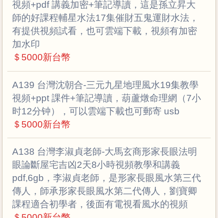
視頻+pdf 講義加密+筆記導讀，這是孫立昇大
師的好課程輔星水法17集催財五鬼運財水法，
有提供視頻試看，也可雲端下載，視頻有加密
加水印
＄5000新台幣
A139 台灣沈朝合-三元九星地理風水19集教學
視頻+ppt 課件+筆記導讀，葫蘆燉命理網（7小
时12分钟），可以雲端下載也可郵寄 usb
＄5000新台幣
A138 台灣李淑貞老師-大馬玄商形家長眼法明
眼論斷屋宅吉凶2天8小時視頻教學和講義
pdf,6gb，李淑貞老師，是形家長眼風水第三代
傳人，師承形家長眼風水第二代傳人，劉寶卿
課程適合初學者，後面有電視看風水的視頻
＄5000新台幣