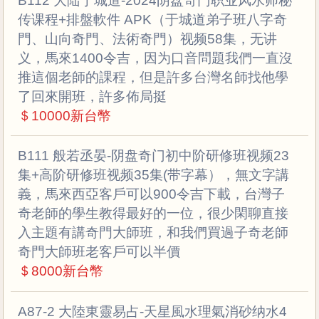
B112 大陆于城道-2024阴盘奇门职业风水师秘
传课程+排盤軟件 APK（于城道弟子班八字奇
門、山向奇門、法術奇門）视频58集，无讲
义，馬來1400令吉，因为口音問題我們一直沒
推這個老師的課程，但是許多台灣名師找他學
了回來開班，許多佈局挺
＄10000新台幣
B111 般若丞晏-阴盘奇门初中阶研修班视频23
集+高阶研修班视频35集(带字幕），無文字講
義，馬來西亞客戶可以900令吉下載，台灣子
奇老師的學生教得最好的一位，很少閑聊直接
入主題有講奇門大師班，和我們買過子奇老師
奇門大師班老客戶可以半價
＄8000新台幣
A87-2 大陸東靈易占-天星風水理氣消砂纳水4