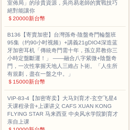
室佈局」的珍貴資源，吳尚易老師的實戰技巧
絕對能讓你
＄20000新台幣
B136【寄賣加密】台灣孫奇-陰盤奇門輪盤班
95集（约90小时视频）+講義21gDIO4深造蓝
牙加密耳机「傳統奇門需十年，孫立昇教你三
小時定盤斷運！」 ——融合八字紫微+陰盤奇
門，一次性掌握天地人三維占卜術。「人生所
有規劃，盡在一盤之中。」
＄15000新台幣
VIP-83-4【加密寄卖】大马刘育才-玄空飞星4
天课程录音+上课讲义 CAFS XUAN KONG
FLYING STAR 马来西亚 中央风水学院劉育才
亲自上课
＄10000新台幣