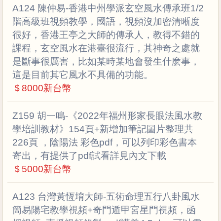
A124 陳仲易-香港中州學派玄空風水傳承班1/2
階高級班視頻教學，國語，視頻沒加密清晰度
很好，香港王亭之大師的傳承人，教得不錯的
課程，玄空風水在港臺很流行，其神奇之處就
是斷事很厲害，比如某時某地會發生什麽事，
這是目前其它風水不具備的功能。
＄8000新台幣
Z159 胡一鳴-《2022年福州形家長眼法風水教
學培訓教材》154頁+新增加筆記圖片整理共
226頁 ，陰陽法 彩色pdf，可以列印彩色書本
寄出，有提供了pdf試看詳見內文下載
＄5000新台幣
A123 台灣黃恆堉大師-五術命理五行八卦風水
簡易陽宅教學視頻+奇門遁甲宮星門視頻，函