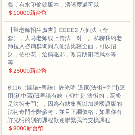
義，有水印偷錄版本，清晰度還可以
＄10000新台幣
【幫老師招生廣告】EEEE2 八仙法（全
套），大马老师线上传法一对一。私聊我约老
师拉入咨询群询问八仙法比较全面，可以招
财，招桃花，治病驱邪，改善阴阳宅风水等
等。
＄25000新台幣
B116（國語+粵語）許光明-道家(法術+奇門)應
用(初中高)班粵語有缺（初中是 法術的，高級
是法術奇門），因為有缺集所以加送國語版的
法術奇門全階參考，並且下調價格，如果你有
許光明的別的課程歡迎聯繫我們交換課程
＄8000新台幣