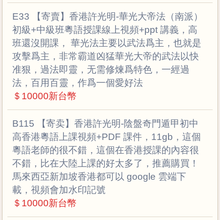
E33 【寄賣】香港許光明-華光大帝法（南派）
初級+中級班粵語授課線上視頻+ppt 講義，高
班還沒開課， 華光法主要以武法爲主，也就是
攻擊爲主，⾮常霸道凶猛華光⼤帝的武法以快
准狠，過法即靈，⽆需修煉爲特⾊，⼀經過
法，百⽤百靈，作爲⼀個愛好法
＄10000新台幣
B115 【寄卖】香港許光明-陰盤奇門遁甲初中
高香港粵語上課視頻+PDF 課件，11gb，這個
粵語老師的很不錯，這個在香港授課的內容很
不錯，比在大陸上課的好太多了，推薦購買！
馬來西亞新加坡香港都可以 google 雲端下
載，視頻會加水印記號
＄10000新台幣