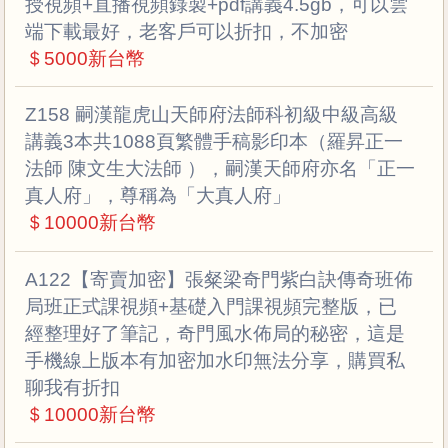
授視頻+直播視頻錄製+pdf講義4.5gb，可以雲
端下載最好，老客戶可以折扣，不加密
＄5000新台幣
Z158 嗣漢龍虎山天師府法師科初級中級高級
講義3本共1088頁繁體手稿影印本（羅昇正一
法師 陳文生大法師 ），嗣漢天師府亦名「正一
真人府」，尊稱為「大真人府」
＄10000新台幣
A122【寄賣加密】張粲梁奇門紫白訣傳奇班佈
局班正式課視頻+基礎入門課視頻完整版，已
經整理好了筆記，奇門風水佈局的秘密，這是
手機線上版本有加密加水印無法分享，購買私
聊我有折扣
＄10000新台幣