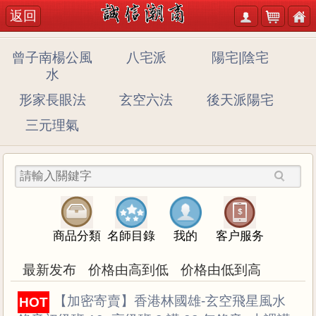
返回
曾子南楊公風
八宅派
陽宅|陰宅
水
形家長眼法
玄空六法
後天派陽宅
三元理氣
商品分類
名師目錄
我的
客户服务
最新发布
价格由高到低
价格由低到高
A147 【加密寄賣】香港林國雄-玄空飛星風水
HOT