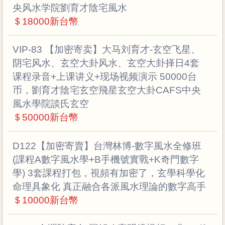
央风水学院劉育才陰宅風水
＄18000新台幣
VIP-83 【加密寄卖】大马刘育才-玄空飞星、
阴宅风水、玄空大卦风水、玄空大卦择日4套
课程录音+上课讲义+现场视频演示 50000台
币，劉育才陰宅玄空飛星玄空大卦CAFS中央
風水學院談氏玄空
＄50000新台幣
D122【加密寄賣】台灣林博-數字風水全修班
(課程A數字風水學+B手機號實戰+K奇門數字
學) 3套課程打包，視頻有加密了，玄學科學化
命理具象化 真正融合各派風水理論的數字高手
＄10000新台幣