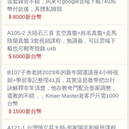
這套錄音不錯，馬來可google雲端下載740馬
幣付款後，具體私聊我
＄8000新台幣
A105-2 大陸石三喜 玄空真髓+姓名真髓+走馬
陰陽真髓 3套視頻課程，無講義，可以雲端下
載也可郵寄燒錄 usb
＄6000新台幣
B107子奇老師2023年的新年開運講座4小時視
頻+學習筆記整理41頁，其實這是教學把出行
訣解釋非常清楚，他在教奇門配合形家調整，
還教的不錯，，Kman Master老客戶只需1000
台幣
＄1500新台幣
A121-1 台灣孫立昇大師-形家陽宅初級班課程