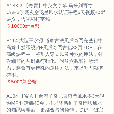
A133-2 【寄賣】中英文字幕 马来刘育才-
CAFS学院玄空飞星风水认证课程5天视频+pdf
讲义，含视频打字稿
＄10000新台幣
B114 大陸王永源-道家古法風后奇門完整初中
高線上授課視頻+風后奇門古籍82頁PDF，在
高級課程中，將引入穿支以及神煞的用法，針
對細節的占斷進行強化。對於六親和神煞體
系，將會有更特殊的運用方法，來提升占斷準
確率。
＄5000新台幣
A134 【寄卖】台灣子奇九宮奇門風水學3天視
頻MP4+講義45頁，不只學習到了奇門與風水
的知識與理論，更結合實務操作，提供ㄧ個完