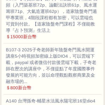
頻（入門築基班72p、論斷法訣班61p、風水運
籌班71p、大氣造運班62p），道家陰盤奇門遁
甲專業班，4階段課程都有加密，可以雲端也
可貨到付款。【道家陰盤奇門課程】不僅能教
導『占卜預測』生活上
＄15000新台幣
B107-3 2025子奇老師新年陰盤奇門風水開運
講座5小時視頻加密線上版DIO4，可以雲端下
載，paypal 或者微信付款後雲端下載，子奇老
師在歷次的講座中，不僅提點了年度國際事件
發展的可能方向，並以命理觀點觀察商業及金
融市場的...
＄800新台幣
A140 台灣孫奇-輔星水法風水陽宅班16堂dio4