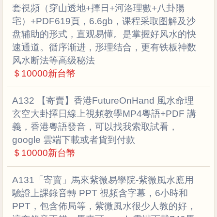
套視頻（穿山透地+擇日+河洛理數+八卦陽
宅）+PDF619頁，6.6gb，课程采取图解及沙
盘辅助的形式，直观易懂。是掌握好风水的快
速通道。循序渐进，形理结合，更有铁板神数
风水断法等高级秘法
＄10000新台幣
A132 【寄賣】香港FutureOnHand 風水命理
玄空大卦擇日線上視頻教學MP4粵語+PDF 講
義，香港粵語發音，可以找我索取試看，
google 雲端下載或者貨到付款
＄10000新台幣
A131「寄賣」馬來紫微易學院-紫微風水應用
驗證上課錄音轉 PPT 視頻含字幕，6小時和
PPT，包含佈局等，紫微風水很少人教的好，