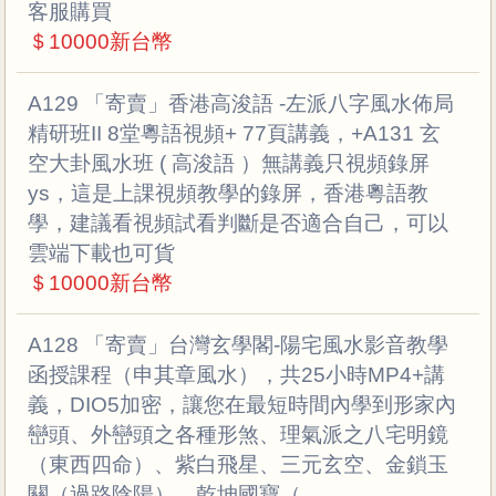
客服購買
＄10000新台幣
A129 「寄賣」香港高浚語 -左派八字風水佈局
精研班II 8堂粵語視頻+ 77頁講義，+A131 玄
空大卦風水班 ( 高浚語 ）無講義只視頻錄屏
ys，這是上課視頻教學的錄屏，香港粵語教
學，建議看視頻試看判斷是否適合自己，可以
雲端下載也可貨
＄10000新台幣
A128 「寄賣」台灣玄學閣-陽宅風水影音教學
函授課程（申其章風水），共25小時MP4+講
義，DIO5加密，讓您在最短時間內學到形家內
巒頭、外巒頭之各種形煞、理氣派之八宅明鏡
（東西四命）、紫白飛星、三元玄空、金鎖玉
關（過路陰陽）、乾坤國寶（