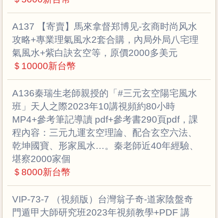
A137 【寄賣】馬來拿督郑博见-玄商时尚风水
攻略+專業理氣風水2套合購，內局外局八宅理
氣風水+紫白訣玄空等，原價2000多美元
＄10000新台幣
A136秦瑞生老師親授的「#三元玄空陽宅風水
班」天人之際2023年10講視頻約80小時
MP4+參考筆記導讀 pdf+參考書290頁pdf，課
程內容：三元九運玄空理論、配合玄空六法、
乾坤國寶、形家風水…。秦老師近40年經驗、
堪察2000家個
＄8000新台幣
VIP-73-7 （視頻版）台灣翁子奇-道家陰盤奇
門遁甲大師研究班2023年視頻教學+PDF 講