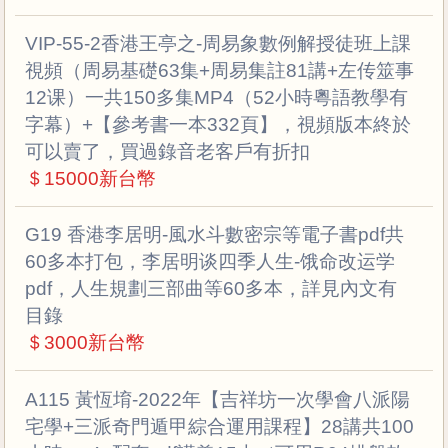
VIP-55-2香港王亭之-周易象數例解授徒班上課
視頻（周易基礎63集+周易集註81講+左传筮事
12课）一共150多集MP4（52小時粵語教學有
字幕）+【參考書一本332頁】，視頻版本終於
可以賣了，買過錄音老客戶有折扣
＄15000新台幣
G19 香港李居明-風水斗數密宗等電子書pdf共
60多本打包，李居明谈四季人生-饿命改运学
pdf，人生規劃三部曲等60多本，詳見內文有
目錄
＄3000新台幣
A115 黃恆堉-2022年【吉祥坊一次學會八派陽
宅學+三派奇門遁甲綜合運用課程】28講共100