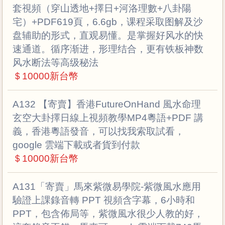
套視頻（穿山透地+擇日+河洛理數+八卦陽
宅）+PDF619頁，6.6gb，课程采取图解及沙
盘辅助的形式，直观易懂。是掌握好风水的快
速通道。循序渐进，形理结合，更有铁板神数
风水断法等高级秘法
＄10000新台幣
A132 【寄賣】香港FutureOnHand 風水命理
玄空大卦擇日線上視頻教學MP4粵語+PDF 講
義，香港粵語發音，可以找我索取試看，
google 雲端下載或者貨到付款
＄10000新台幣
A131「寄賣」馬來紫微易學院-紫微風水應用
驗證上課錄音轉 PPT 視頻含字幕，6小時和
PPT，包含佈局等，紫微風水很少人教的好，