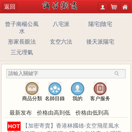
返回
曾子南楊公風
八宅派
陽宅|陰宅
水
形家長眼法
玄空六法
後天派陽宅
三元理氣
商品分類
名師目錄
我的
客户服务
最新发布
价格由高到低
价格由低到高
A147 【加密寄賣】香港林國雄-玄空飛星風水
HOT