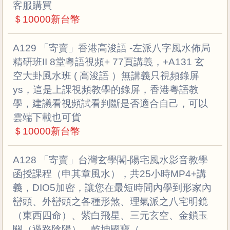
客服購買
＄10000新台幣
A129 「寄賣」香港高浚語 -左派八字風水佈局
精研班II 8堂粵語視頻+ 77頁講義，+A131 玄
空大卦風水班 ( 高浚語 ）無講義只視頻錄屏
ys，這是上課視頻教學的錄屏，香港粵語教
學，建議看視頻試看判斷是否適合自己，可以
雲端下載也可貨
＄10000新台幣
A128 「寄賣」台灣玄學閣-陽宅風水影音教學
函授課程（申其章風水），共25小時MP4+講
義，DIO5加密，讓您在最短時間內學到形家內
巒頭、外巒頭之各種形煞、理氣派之八宅明鏡
（東西四命）、紫白飛星、三元玄空、金鎖玉
關（過路陰陽）、乾坤國寶（