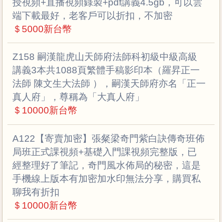
授視頻+直播視頻錄製+pdf講義4.5gb，可以雲
端下載最好，老客戶可以折扣，不加密
＄5000新台幣
Z158 嗣漢龍虎山天師府法師科初級中級高級
講義3本共1088頁繁體手稿影印本（羅昇正一
法師 陳文生大法師 ），嗣漢天師府亦名「正一
真人府」，尊稱為「大真人府」
＄10000新台幣
A122【寄賣加密】張粲梁奇門紫白訣傳奇班佈
局班正式課視頻+基礎入門課視頻完整版，已
經整理好了筆記，奇門風水佈局的秘密，這是
手機線上版本有加密加水印無法分享，購買私
聊我有折扣
＄10000新台幣