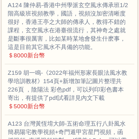
A124 陳仲易-香港中州學派玄空風水傳承班1/2
階高級班視頻教學，國語，視頻沒加密清晰度
很好，香港王亭之大師的傳承人，教得不錯的
課程，玄空風水在港臺很流行，其神奇之處就
是斷事很厲害，比如某時某地會發生什麽事，
這是目前其它風水不具備的功能。
＄8000新台幣
Z159 胡一鳴-《2022年福州形家長眼法風水教
學培訓教材》154頁+新增加筆記圖片整理共
226頁 ，陰陽法 彩色pdf，可以列印彩色書本
寄出，有提供了pdf試看詳見內文下載
＄5000新台幣
A123 台灣黃恆堉大師-五術命理五行八卦風水
簡易陽宅教學視頻+奇門遁甲宮星門視頻，函