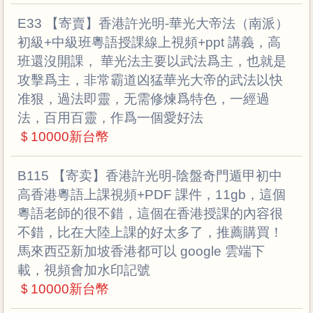
E33 【寄賣】香港許光明-華光大帝法（南派）
初級+中級班粵語授課線上視頻+ppt 講義，高
班還沒開課， 華光法主要以武法爲主，也就是
攻擊爲主，⾮常霸道凶猛華光⼤帝的武法以快
准狠，過法即靈，⽆需修煉爲特⾊，⼀經過
法，百⽤百靈，作爲⼀個愛好法
＄10000新台幣
B115 【寄卖】香港許光明-陰盤奇門遁甲初中
高香港粵語上課視頻+PDF 課件，11gb，這個
粵語老師的很不錯，這個在香港授課的內容很
不錯，比在大陸上課的好太多了，推薦購買！
馬來西亞新加坡香港都可以 google 雲端下
載，視頻會加水印記號
＄10000新台幣