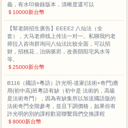
義，有水印偷錄版本，清晰度還可以
＄10000新台幣
【幫老師招生廣告】EEEE2 八仙法（全
套），大马老师线上传法一对一。私聊我约老
师拉入咨询群询问八仙法比较全面，可以招
财，招桃花，治病驱邪，改善阴阳宅风水等
等。
＄25000新台幣
B116（國語+粵語）許光明-道家(法術+奇門)應
用(初中高)班粵語有缺（初中是 法術的，高級
是法術奇門），因為有缺集所以加送國語版的
法術奇門全階參考，並且下調價格，如果你有
許光明的別的課程歡迎聯繫我們交換課程
＄8000新台幣