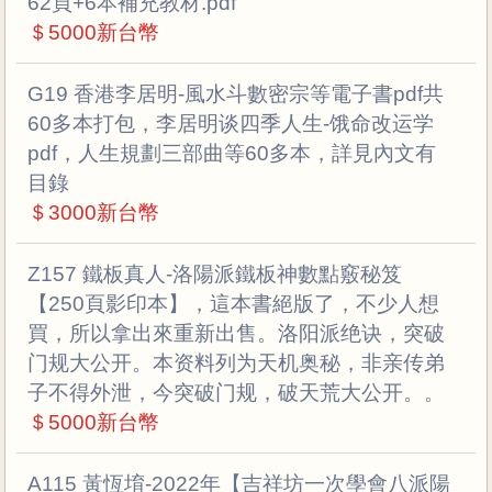
62頁+6本補充教材.pdf
＄5000新台幣
G19 香港李居明-風水斗數密宗等電子書pdf共
60多本打包，李居明谈四季人生-饿命改运学
pdf，人生規劃三部曲等60多本，詳見內文有
目錄
＄3000新台幣
Z157 鐵板真人-洛陽派鐵板神數點竅秘笈
【250頁影印本】，這本書絕版了，不少人想
買，所以拿出來重新出售。洛阳派绝诀，突破
门规大公开。本资料列为天机奥秘，非亲传弟
子不得外泄，今突破门规，破天荒大公开。。
＄5000新台幣
A115 黃恆堉-2022年【吉祥坊一次學會八派陽