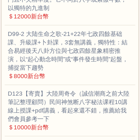
以獨特的九進制
＄12000新台幣
D99-2 大陆生命之歌-21+22年七政四餘基础
課、升級課+卜卦課，3套無講義，獨特性​：結
合易經後天八卦方位與七政四餘星象精密推
演，以“起心動念時間”或“事件發生時間”起盤，
捕捉當下趨勢
＄8000新台幣
D123【寄賣】大陸周奇令（誠信潮商之前大陸
筆記整理顧問）民间神煞断八字秘法课程10講
線上授課+pdf講義，看起來還不錯，推薦給我
們會員參考一下
＄10000新台幣