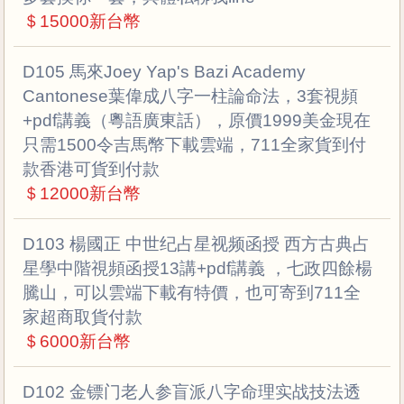
＄15000新台幣
D105 馬來Joey Yap's Bazi Academy
Cantonese葉偉成八字一柱論命法，3套視頻
+pdf講義（粵語廣東話），原價1999美金現在
只需1500令吉馬幣下載雲端，711全家貨到付
款香港可貨到付款
＄12000新台幣
D103 楊國正 中世纪占星视频函授 西方古典占
星學中階視頻函授13講+pdf講義 ，七政四餘楊
騰山，可以雲端下載有特價，也可寄到711全
家超商取貨付款
＄6000新台幣
D102 金镖门老人参盲派八字命理实战技法透