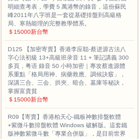
明細查考表，學費 5 萬港幣的錄音，這份蘇民
峰2011年八字班是一套從基礎排盤到高級格
局、寒熱能理的完整教學體系。
＄15000新台幣
D125 【加密寄賣】香港李应聪-蔡进源古法八
字心法初級 13+高級班录音 11 + 筆記講義 300
多頁，粤语 錄音 50 小時加密｜專攻蔡進源體
系重點「格局用神、病藥救應、調候訣竅」，
深講三合、三会、拱夾、暗合、墓庫等秘訣，
掌握富貴貧
＄15000新台幣
R09【寄賣】香港柏天心-鐵板神數排盤軟體
+紫微斗數排盤軟體 Windows 破解版。這套鐵
版神數紫微斗數「專業合併版」，是目前世界