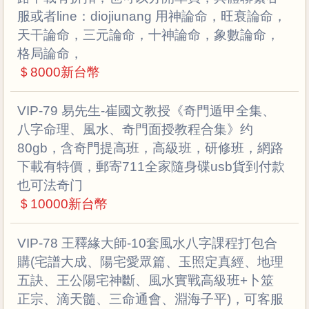
服或者line：diojiunang 用神論命，旺衰論命，
天干論命，三元論命，十神論命，象數論命，
格局論命，
＄8000新台幣
VIP-79 易先生-崔國文教授《奇門遁甲全集、
八字命理、風水、奇門面授教程合集》约
80gb，含奇門提高班，高級班，研修班，網路
下載有特價，郵寄711全家隨身碟usb貨到付款
也可法奇门
＄10000新台幣
VIP-78 王釋緣大師-10套風水八字課程打包合
購(宅譜大成、陽宅愛眾篇、玉照定真經、地理
五訣、王公陽宅神斷、風水實戰高級班+卜筮
正宗、滴天髓、三命通會、淵海子平)，可客服