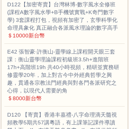
D122【加密寄賣】台灣林博-數字風水全修班
(課程A數字風水學+B手機號實戰+K奇門數字
學) 3套課程打包，視頻有加密了，玄學科學化
命理具象化 真正融合各派風水理論的數字高手
＄10000新台幣
E42 張智豪·許衡山-靈學線上課程開天眼三套
課：衡山靈學理論課程初級班3.5h+進階班
17h+高階班19h 共40小時視頻，精研並實務研
修靈學20年，加上對古今中外經典哲學之興
趣，貫通各宗教法門經典與對各門各派研究之
心得，以現代人需要的角
＄8000新台幣
D120 【寄賣】香港丰嘉禮-八字命理滴天髓視
頻教學5期共57講粵語，有上課筆記課件導讀