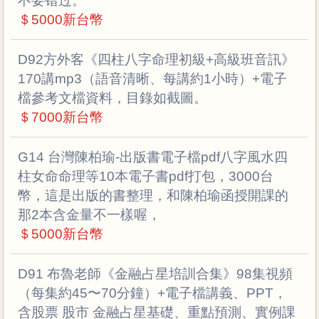
不要错过。
＄5000新台幣
D92方外客《四柱八字命理初級+高級班音訊》
170講mp3（語音清晰、每講約1小時）+電子
檔參考文檔資料，目錄如截圖。
＄7000新台幣
G14 台灣陳柏瑜-出版書電子檔pdf八字風水四
柱女命命理等10本電子書pdf打包，3000台
幣，這是出版的書整理，和陳柏瑜函授開課的
那2本含金量不一樣喔，
＄5000新台幣
D91 布魯老師《金融占星培訓合集》98集視頻
（每集約45〜70分鐘）+電子檔講義、PPT，
含股票 股市 金融占星基礎、重點預測、實例課