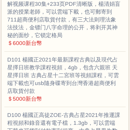
解视频课程30集+233页PDF清晰版，楊清娟盲
派的授業老師，可以雲端下載，也可郵寄到
711超商便利店取貨付款，有三大法则理法象
法技法，金镖门八字命理的公开，将剥开其神
秘的面纱，它锁定格局
＄6000新台幣
D101 楊國正2021年最新課程古典以及現代占
星擇日班教学課程視頻，4gb，包含六親班 天
星擇日班 古典占星十二宮班等視頻課程，可雲
端下載也可usb隨身碟寄到台灣香港超商便利
店取貨付款
＄5000新台幣
D100 楊國正高徒ZOE-古典占星2021年推運課
程視頻和錄音還有電子檔，1.3gb，可以雲端