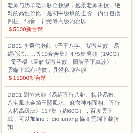
老师与奶羊老师联合授课，抱景老师主授，绝
对的高性价比！是初中级班的进阶，内容包括
四柱、纳音、神煞等高级内容以
＄5000新台幣
DB02 李秉信老師《子平八字、紫微斗數、易
經心法……等10套合集》475集視頻（190G）
+電子檔《圖解紫微斗數、圖解子平真詮》，
雲端下載有特價，具體私聊客服
＄15000新台幣
DB01 劉恒老師《易經五行八卦、梅花易數、
八宅風水金鎖玉關風水、麻衣神相面相、五行
人格高級班》117集（約60G），百度雲下
載，可以加line： diojiunang 協商雲端下載折
扣