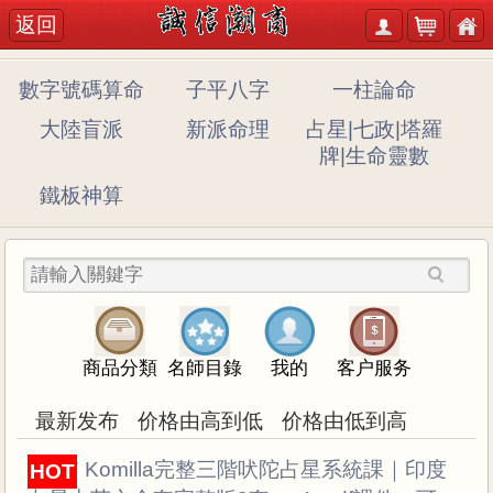
返回
數字號碼算命
子平八字
一柱論命
大陸盲派
新派命理
占星|七政|塔羅
牌|生命靈數
鐵板神算
商品分類
名師目錄
我的
客户服务
最新发布
价格由高到低
价格由低到高
D127 Komilla完整三階吠陀占星系統課｜印度
HOT