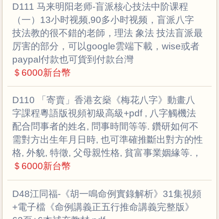
D111 马来明阳老师-盲派核心技法中阶课程
（一）13小时视频,90多小时视频，盲派八字
技法教的很不錯的老師，理法 象法 技法盲派最
厉害的部分，可以google雲端下載，wise或者
paypal付款也可貨到付款台灣
＄6000新台幣
D110 「寄賣」香港玄燊《梅花八字》動畫八
字課程粵語版視頻初級高級+pdf , 八字觸機法
配合問事者的姓名, 問事時間等等. 鑽研如何不
需對方出生年月日時, 也可準確推斷出對方的性
格, 外貌, 特徵, 父母親性格, 貧富事業姻緣等.，
＄6000新台幣
D48江同福-《胡一鳴命例實錄解析》31集視頻
+電子檔《命例講義正五行推命講義完整版》