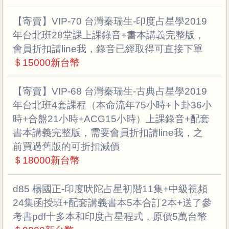
【寄賣】VIP-70 台灣秦瑞生-印度占星學2019
年台北班28堂課上課錄音+書本講義完整版，
會員折扣請line我，錄音已經取得可直接下單
＄15000新台幣
【寄賣】VIP-68 台灣秦瑞生-古典占星學2019
年台北班4套課程（本命流年75小時+卜卦36小
時+合盤21小時+ACG15小時）上課錄音+配套
書本講義完整版，需要會員折扣請line我，之
前買過舊版的可折扣減價
＄18000新台幣
d85 楊國正-印度吠陀占星初階11集+中級視頻
24集函授班+配套講義書本5本合訂2本+送了參
考書pdf十多本和印度占星程式，原價5萬台幣