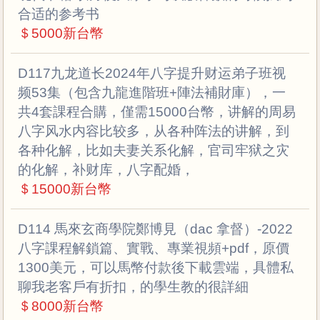
合适的参考书
＄5000新台幣
D117九龙道长2024年八字提升财运弟子班视
频53集（包含九龍進階班+陣法補財庫），一
共4套課程合購，僅需15000台幣，讲解的周易
八字风水内容比较多，从各种阵法的讲解，到
各种化解，比如夫妻关系化解，官司牢狱之灾
的化解，补财库，八字配婚，
＄15000新台幣
D114 馬來玄商學院鄭博見（dac 拿督）-2022
八字課程解鎖篇、實戰、專業視頻+pdf，原價
1300美元，可以馬幣付款後下載雲端，具體私
聊我老客戶有折扣，的學生教的很詳細
＄8000新台幣