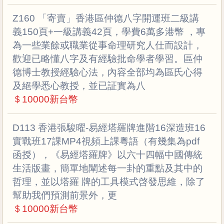
Z160 「寄賣」香港區仲德八字開運班二級講
義150頁+一級講義42頁，學費6萬多港幣 ，專
為一些業餘或職業從事命理研究人仕而設計，
歡迎已略懂八字及有經驗批命學者學習。區仲
德博士教授經驗心法，內容全部均為區氏心得
及絕學悉心教授，並已証實為八
＄10000新台幣
D113 香港張駿曜-易經塔羅牌進階16深造班16
實戰班17課MP4視頻上課粵語（有幾集為pdf
函授），《易經塔羅牌》以六十四幅中國傳統
生活版畫，簡單地闡述每一卦的重點及其中的
哲理，並以塔羅 牌的工具模式啓發思維，除了
幫助我們預測前景外，更
＄10000新台幣