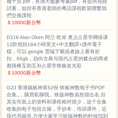
幾十頁 pdf，有滴天髓參考書pdf，有提供視頻
試看，如你有香港老師的粵語課程歡迎聯繫我
們交換課程
＄10000新台幣
D119 Alan Oken 阿兰·欧肯 奥义占星学网络课
12阶視頻184小時英文+中文翻譯+課件電子
檔，可以 google 雲端下載或者線上看有折
扣，65gb，趋向古典与现代占星的糅合的两者
都很棒互助互补占星学将焕发光彩
＄10000新台幣
G23 香港鐵板神算52份 铁板神数电子书PDF
合集,,，購買私聊我。铁版神数虽然很出名,但
其实市面上的资料和课程相对很少，这个合集
收集的电子包括古籍，手抄本，培训课件，近
现代书籍等,方便大家学习铁版神数的时候找到