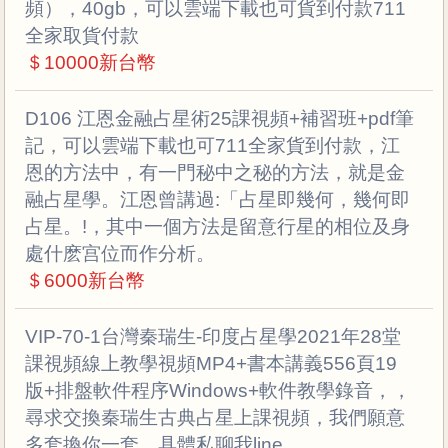
頻），40gb，可以雲端下載也可貨到付款711
全家取貨付款
＄10000新台幣
D106 江恩金融占星術25課視頻+補習班+pdf筆
記，可以雲端下載也可711全家貨到付款，江
恩的方法中，有一門秘中之秘的方法，就是金
融占星學。江恩曾講過:「占星即幾何，幾何即
占星。!，其中一個方法是留意行星的相位及身
處什麽宫位而作分析。
＄6000新台幣
VIP-70-1台灣秦瑞生-印度占星學2021年28堂
課視頻線上教學視頻MP4+書本講義556頁19
版+排盤軟件程序Windows+軟件教學錄音，，
尋求交換秦瑞生古典占星上課視頻，我們願意
多套換你一套，具體私聊我line