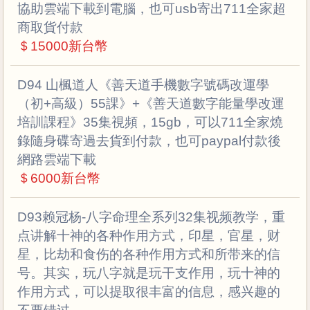
協助雲端下載到電腦，也可usb寄出711全家超
商取貨付款
＄15000新台幣
D94 山楓道人《善天道手機數字號碼改運學
（初+高級）55課》+《善天道數字能量學改運
培訓課程》35集視頻，15gb，可以711全家燒
錄隨身碟寄過去貨到付款，也可paypal付款後
網路雲端下載
＄6000新台幣
D93赖冠杨-八字命理全系列32集视频教学，重
点讲解十神的各种作用方式，印星，官星，财
星，比劫和食伤的各种作用方式和所带来的信
号。其实，玩八字就是玩干支作用，玩十神的
作用方式，可以提取很丰富的信息，感兴趣的