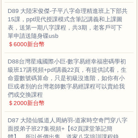
D89 大陸宋俊傑-子平八字命理精進班上下部共
15課，ppt現代授課模式含筆記講義和上課圖
表，送第一期八字課程，共3期，老客戶可下
單申請送隨身碟usb
＄6000新台幣
D88台灣星彧國際小巨-數字易經幸福密碼學初
級班17講視頻+pdf講義22頁，有提供試看，生
命靈數號碼算命，只是初級沒進階，如你有小
巨或者別的台灣老師數字易經課程可以賣給我
們或交換課程
＄2000新台幣
D87 大陸仙狐道人周納羽-道家時空奇門穿八字
面授弟子班27集視頻+【62頁課堂筆記簡
體】，所以低價出售，道家八字培訓課程錄