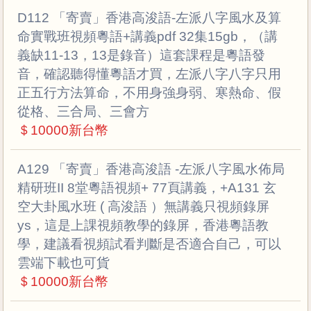
D112 「寄賣」香港高浚語-左派八字風水及算
命實戰班視頻粵語+講義pdf 32集15gb，（講
義缺11-13，13是錄音）這套課程是粵語發
音，確認聽得懂粵語才買，左派八字八字只用
正五行方法算命，不用身強身弱、寒熱命、假
從格、三合局、三會方
＄10000新台幣
A129 「寄賣」香港高浚語 -左派八字風水佈局
精研班II 8堂粵語視頻+ 77頁講義，+A131 玄
空大卦風水班 ( 高浚語 ）無講義只視頻錄屏
ys，這是上課視頻教學的錄屏，香港粵語教
學，建議看視頻試看判斷是否適合自己，可以
雲端下載也可貨
＄10000新台幣