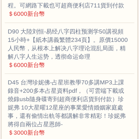
程。可網路下載也可超商便利店711貨到付款
＄6000新台幣
D90 大陸刘恒-易经八字四柱预测学50講視頻
15小時+【紙本講義繁體234頁】。原價15000
人民幣，从根本上解决八字理论混乱局面，精
解八字人生运势，透彻命运命理
＄6000新台幣
D45 台灣珍妮佛-占星班教學70多講MP3上課
錄音+200多本占星資料pdf，（可雲端下載或
燒錄usb隨身碟寄到超商便利店貨到付款）珍
妮弗 10大星曜12星座的事業愛情婚姻家庭處
事，還有偷情出軌等都講解非常精彩！珍妮弗
將得自兩位占星恩師-
＄3000新台幣