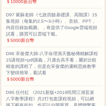
＄10000新台幣
D97 紫蘇老師《七政四餘基礎課、高階課》15
集視頻（每集約2.5〜3小時）、音頻、PPT，
內容目錄如截圖。，有提供了Google雲端視頻
試看，購買可以雲端下載。
＄5000新台幣
D96 宋俊傑大師-八字命理滴天髓秘傳精解課程
15講視頻+pdf講義，只適合高手看，屬於比較
精進的課程了，但是在宋俊傑的邏輯思維教學
下變得簡單，看試看
＄5000新台幣
D95 任付紅 《2021新版+2019民間江湖盲派
八字教學課程》共2打包套課程視頻，可以網
路下載有折扣，也可以分開單買，具體聯繫客