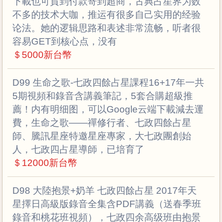
下載也可貨到付款寄到超商，古典占星界为数
不多的技术大咖，推运有很多自己实用的经验
论法。她的逻辑思路和表述非常流畅，听者很
容易GET到核心点，没有
＄5000新台幣
D99 生命之歌-七政四餘占星課程16+17年一共
5期視頻和錄音含講義筆記，5套合購超級推
薦！内有明细图，可以Google云端下載減去運
費，生命之歌——禪修行者、七政四餘占星
師、騰訊星座特邀星座專家，大七政團創始
人，七政四占星導師，已培育了
＄12000新台幣
D98 大陸抱景+奶羊 七政四餘占星 2017年天
星擇日高級版錄音全集含PDF講義（送春季班
錄音和桃花班視頻），七政四余高级班由抱景