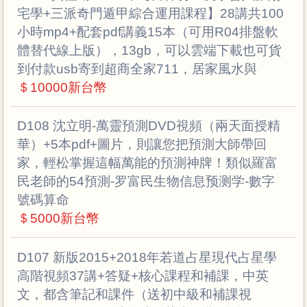
宅學+三派奇門遁甲綜合運用課程】28講共100
小時mp4+配套pdf講義15本（可用R04排盤軟
體替代線上版），13gb，可以雲端下載也可貨
到付款usb寄到超商全家711，居家風水與
＄10000新台幣
D108 沈立明-萬靈預測DVD視頻（兩天面授精
華）+5本pdf+圖片，則讓您把預測大師帶回
家，輕松掌握這幅萬能的預測神牌！類似羅富
民老師的54預測-罗富民生物信息预测学-數字
號碼算命
＄5000新台幣
D107 新版2015+2018年若道占星現代占星學
高階視頻37講+答疑+核心課程和補課，中英
文，都含筆記和課件（送初中級和補課視