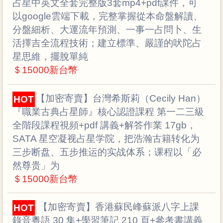
占星中英文全套完整版3套mp4+pdf課件，可
以google雲端下載，完整掌握從本命盤解讀、
分盤細析、大運流年預測、一事一占問卜、生
活擇吉全流程技術；建立標準、嚴謹的吠陀占
星思維，擺脫單純
＄15000新台幣
D124【加密寄賣】台灣希斯莉（Cecily Han）
HOT
『職業古典占星師』核心認證課程 第一二三級
全階段課程視頻+pdf 講義+解答作業 17gb，
SATA 星空凝视占星学院，把浩瀚古籍转化为
三步断盘、五步推运的实战体系；课程以「必
然尊贵」为
＄15000新台幣
D126 【加密寄賣】香港蘇民峰蘇派八字上課
HOT
錄音粵語 30 集+學習筆記 210 頁+參考書講義