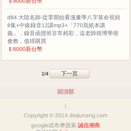
＄9000新台幣
d84 大陸名師-從零開始看漫畫學八字算命視頻
8集+中級錄音12講mp3+「770頁紙本講
義」，錄音函授班非常精彩，這老師很博學很
會教，值得購買
＄8000新台幣
下一页
1/4
回頂部
|
Copyright © 2014 diojiunang.com
google或奇摩搜索
誠信潮商