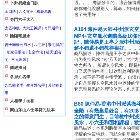
過。。。 粵語發音的，適合懂得
卜卦易經金口訣
教你如何說服別人，算命，如何解
金口訣
|
六爻文王
|
梅花易數
|
會了去用好！
奇門六壬太乙
太乙神數
|
大六壬神課
|
奇門遁甲
|
A104 陳仲易大師-中州派
MP4+玄空風水進階高級10集
陰陽宅風水
記，陳仲易是王亭之派中州派
曾子南楊公風水
|
八宅派
|
陽宅|陰宅
解不錯還不錯教得很好。。。1
|
形家長眼法
|
玄空六法
|
後天派陽
商品描述：陳仲易是王亭之派中州
何为玄空风水 “玄”乃天时，“空
宅
|
三元理氣
|
物之所依， 所谓玄空风水， 即
羅經擇日
自己居住的空间，以达到趋利避害
各派姓名學
承，就不得不提中州学派， 自汉
史它是掌握玄空风水其中奥妙的学
九宮姓名學
|
生肖姓名學
|
其他姓名
套完整且系统的理论体系，也是正
學
|
人相學手面相
B80 陳仲易-香港中州派紫微
閭山茅山六壬等符咒法本
全階（有幾集是錄音，有20
之的得意門生，目前教中州派
風水，小六壬和面相課程，歡
商品描述：本系列將從基本的星曜
星曜的性質特點，再結合到星盤的