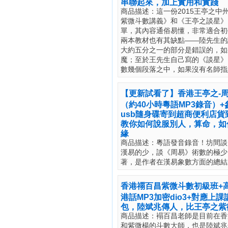
串聯起來，加上實用和實踐
商品描述：這一份2015王亭之
紫微斗數講義》和《王亭之談星》
單，其內容通俗易懂，非常適合初
兩本教材也有其缺點——陸先生的
大約五分之一的部分是錯誤的，如
魔；至於王先生自己寫的《談星》
數幾個段落之中，如果沒有名師指
【更新試看了】香港王亭之-周
（約40小時粵語MP3錄音）
usb隨身碟寄到超商便利店
教你如何說服別人，算命，如
緣
商品描述：粵語發音錄音！坊間談
漢易的少，談《周易》術數的極少
著，是作者在漢易象數方面的總結
香港禤百昌紫微斗數初級班+
港話MP3加密dio3+對應上
包，陸斌兆傳人，比王亭之紫
商品描述：褟百昌老師是目前在香
和紫微楊的斗數大師，也是陸斌兆