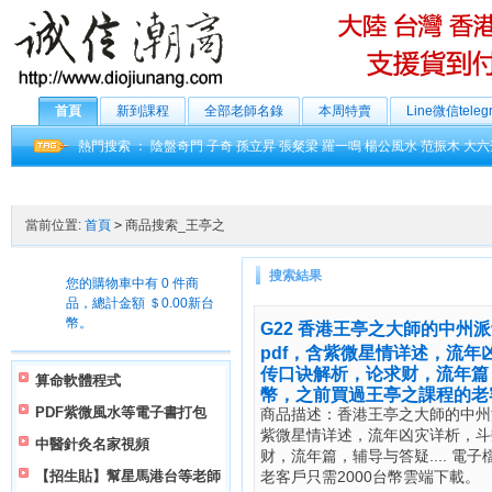
首頁
新到課程
全部老師名錄
本周特賣
Line微信tele
熱門搜索 ：
陰盤奇門
子奇
孫立昇
張粲梁
羅一鳴
楊公風水
范振木
大六
當前位置:
首頁
>
商品搜索_王亭之
搜索結果
您的購物車中有 0 件商
品，總計金額 ＄0.00新台
幣。
G22 香港王亭之大師的中州
pdf，含紫微星情详述，流
传口诀解析，论求财，流年篇，辅
算命軟體程式
幣，之前買過王亭之課程的老客
PDF紫微風水等電子書打包
商品描述：香港王亭之大師的中州派
紫微星情详述，流年凶灾详析，斗
中醫針灸名家視頻
财，流年篇，辅导与答疑.... 電
【招生貼】幫星馬港台等老師
老客戶只需2000台幣雲端下載。