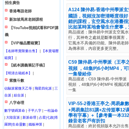
招生廣告
A124 陳仲易-香港中州學派
香港粵語老師
國語，視頻沒加密清晰度很好
新加坡馬來老師課程
錯的課程，玄空風水在港臺很
比如某時某地會發生什麽事，
【YouTube視頻試看和PDF講
商品描述：陳仲易中州派玄空風水
義
行，其神奇之處就是斷事很厲害，
它風水不具備的功能。陳仲易老師
【VIP極品壓箱寶】
為傳承班，內容更多更完整。
【名師寄賣限量出售】
|
【本賣場壓
箱寶】
|
C59 陳仲易-中州學派（王
【紙本講義筆記手稿】
視頻 ，48集约6小时MP4
【明清古籍紙本】
|
一集發給你
商品描述：C59 陳仲易-中州學
紫微斗數
視頻 ，48集约6小时MP4 视
佔驗派紫微天乙等
|
飛星四化派
|
三
一集
合派
|
綜合派
|
八字命理
VIP-55-2香港王亭之-周
+周易集註81講+左传筮事12
數字號碼算命
|
子平八字
|
一柱論命
學有字幕）+【參考書一本3
|
大陸盲派
|
新派命理
|
占星|七政|塔
錄音老客戶有折扣
羅牌|生命靈數
|
鐵板神算
|
商品描述：終於視頻版本允許出售