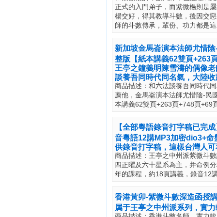
正式的入門弟子，而紫微楊則是屬
楊交好，得其教導斗數，後因交惡
師的斗數傳承，輩份、功力都是這
新加坡金馬崙演本法師尤惜陰-
整版【紙本講義62雙頁+263
王亭之鐘義明陳雪濤的偶像老
談養吾同時代同名氣，大陸收
商品描述：和六法談養吾同時代同
薦他，金馬崙演本法師尤惜陰-民
本講義62雙頁+263頁+748頁
【全部粵語錄音打字稿已完成
音粵語12講MP3加密dio3+
供錄音打字稿，這樣台灣人可
商品描述：王亭之中州派紫微斗數
四正曜及六十星系為主，并命例分析
年的課程，約18頁講義，錄音12
香港黃卯-紫微斗數深造函授
属于王亭之中州派系列，實力
商品描述：香港斗數名師，實力較