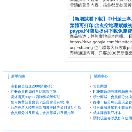
雪濤的著作內容，很多都是抄襲黃
【新增試看下載】中州派王亭
繁體可打印|含玄空地理紫微初
paypal付費后提供下載免運
商品描述：并無實體書本的哦。 目前
https://drive.google.com/drive
usp=sharing 也可聯繫客服
即時通訊均可。只要2000元新臺
新手指南
幫助中心
注冊會員就送2000購物積分
常見問題
註冊會員後如何自助購買下單
PDF開啟錯誤或視頻無
境外購買paypal西聯匯款等幫助
積分商城、會員積分兌換
如何免費註冊會員？註冊會員有9折哦
好康！積分可以當現金券
台灣香港大陸馬來新加坡美國等如何貨到付款
積分商城新加數十套資料
會員積分以及用處，會員等級以及折扣等
紙本講義裝訂樣本
關於現金券以及如何使用