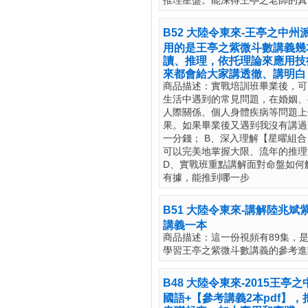
推理星盤。能深得王亭之老師的真
B52 大陸令東來-王亭之中
用的是王亭之紫微斗數講義幾
讀、推理，依托理論來應用技
來都會給大家講透徹、講明白
商品描述：實戰培訓班畢業後，可
生活中遇到的常見問題，在婚姻、
人際關係、個人身體疾病等問題上
果。如果畢業後又遇到我沒有講過
一分錢； B、深入理解【星曜組合
可以完美地掌握大限、流年的推理
D、實戰班重點講解面對命盤如何
有據，能推到哪一步
B51 大陸令東來-講解陸兆
講義一本
商品描述：這一份視頻有89集，
學習王亭之紫微斗數講義的參考進
B48 大陸令東來-2015王
國語+【參考講義2本pdf】