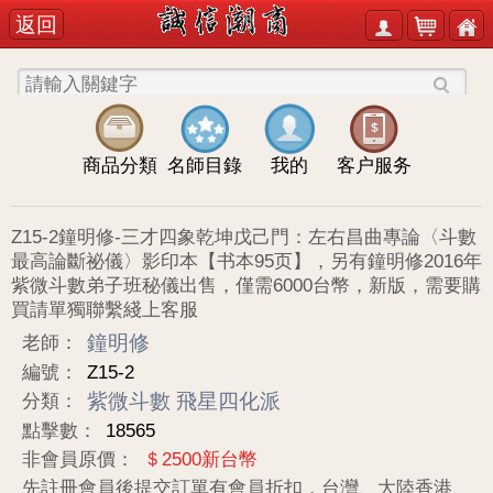
返回
商品分類
名師目錄
我的
客户服务
Z15-2鐘明修-三才四象乾坤戊己門：左右昌曲專論〈斗數
最高論斷祕儀〉影印本【书本95页】，另有鐘明修2016年
紫微斗數弟子班秘儀出售，僅需6000台幣，新版，需要購
買請單獨聯繫綫上客服
鐘明修
老師：
編號：
Z15-2
紫微斗數
飛星四化派
分類：
點擊數：
18565
非會員原價：
＄2500新台幣
先註冊會員後提交訂單有會員折扣，台灣、大陸香港