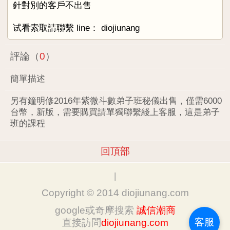
針對別的客戶不出售
试看索取請聯繫 line： diojiunang
評論（
0
）
簡單描述
另有鐘明修2016年紫微斗數弟子班秘儀出售，僅需6000
台幣，新版，需要購買請單獨聯繫綫上客服，這是弟子
班的課程
回頂部
|
Copyright © 2014 diojiunang.com
google或奇摩搜索
誠信潮商
客服
直接訪問
diojiunang.com