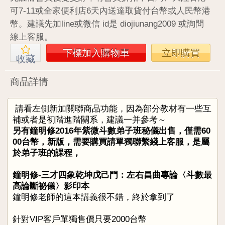
可7-11或全家便利店6天內送達取貨付台幣或人民幣港
幣。建議先加line或微信 id是 diojiunang2009 或詢問
線上客服。
下標加入購物車
立即購買
收藏
商品詳情
請看左側新加關聯商品功能，因為部分教材有一些互
補或者是初階進階關系，建議一并參考～
另有鐘明修2016年紫微斗數弟子班秘儀出售，僅需60
00台幣，新版，需要購買請單獨聯繫綫上客服，是屬
於弟子班的課程，
鐘明修-三才四象乾坤戊己門：左右昌曲專論〈斗數最
高論斷祕儀〉影印本
鐘明修老師的這本講義很不錯，終於拿到了
針對VIP客戶單獨售價只要2000台幣