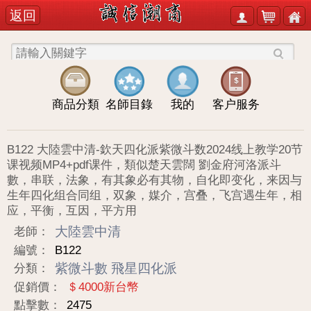
返回
商品分類
名師目錄
我的
客户服务
B122 大陸雲中清-欽天四化派紫微斗数2024线上教学20节
课视频MP4+pdf课件，類似楚天雲闊 劉金府河洛派斗
數，串联，法象，有其象必有其物，自化即变化，来因与
生年四化组合同组，双象，媒介，宫叠，飞宫遇生年，相
应，平衡，互因，平方用
大陸雲中清
老師：
編號：
B122
紫微斗數
飛星四化派
分類：
促銷價：
＄4000新台幣
點擊數：
2475