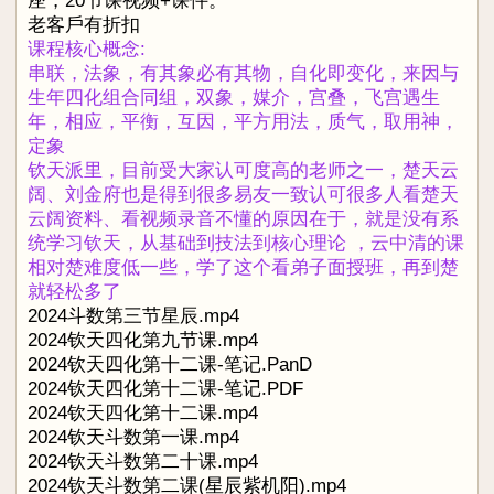
座，20节课视频+课件。
老客戶有折扣
课程核心概念:
串联，法象，有其象必有其物，自化即变化，来因与
生年四化组合同组，双象，媒介，宫叠，飞宫遇生
年，相应，平衡，互因，平方用法，质气，取用神，
定象
钦天派里，目前受大家认可度高的老师之一，楚天云
阔、刘金府也是得到很多易友一致认可很多人看楚天
云阔资料、看视频录音不懂的原因在于，就是没有系
统学习钦天，从基础到技法到核心理论 ，云中清的课
相对楚难度低一些，学了这个看弟子面授班，再到楚
就轻松多了
2024斗数第三节星辰.mp4
2024钦天四化第九节课.mp4
2024钦天四化第十二课-笔记.PanD
2024钦天四化第十二课-笔记.PDF
2024钦天四化第十二课.mp4
2024钦天斗数第一课.mp4
2024钦天斗数第二十课.mp4
2024钦天斗数第二课(星辰紫机阳).mp4