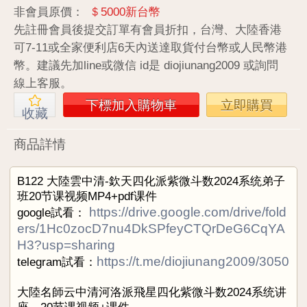
非會員原價：
＄5000新台幣
先註冊會員後提交訂單有會員折扣，台灣、大陸香港
可7-11或全家便利店6天內送達取貨付台幣或人民幣港
幣。建議先加line或微信 id是 diojiunang2009 或詢問
線上客服。
下標加入購物車
立即購買
收藏
商品詳情
B122
大陸雲中清
-
欽天四化派紫微斗数
2024
系统弟子
班
20
节课视频
MP4+pdf
课件
https://drive.google.com/drive/fold
google試看：
ers/1Hc0zocD7nu4DkSPfeyCTQrDeG6CqYA
H3?usp=sharing
https://t.me/diojiunang2009/3050
telegram試看：
大陸名師云中清河洛派飛星四化紫微斗数2024系统讲