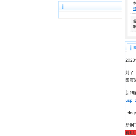
20
對了
限買
新到
usp=d
tele
新到
費用