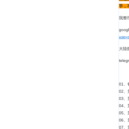
手，
我整
goo
usp=s
大陸
tel
01
02
03
04、
05
06、
07、