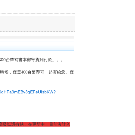
800台幣補書本郵寄貨到付款。。。
時候，僅需
400
台幣即可一起寄給您。僅
T0C0I0dHFa9mEBv3gEFeUIsbKW?
高級班還有缺，在更新中，目前沒計入