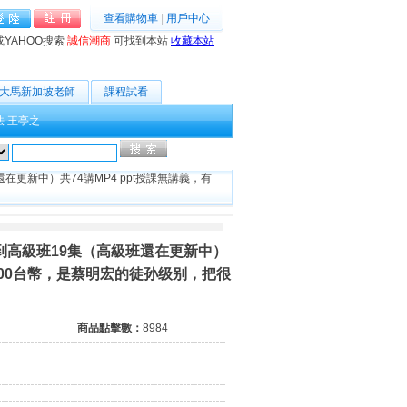
查看購物車
|
用戶中心
或YAHOO搜索
誠信潮商
可找到本站
收藏本站
大馬新加坡老師
課程試看
法
王亭之
高級搜索
在更新中）共74講MP4 ppt授課無講義，有
新到高級班19集（高級班還在更新中）
0000台幣，是蔡明宏的徒孙级别，把很
商品點擊數：
8984