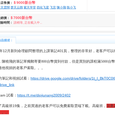
＄9000新台幣
本店售價：
楚天雲闊
楚天云阔
紫天学堂
四化飞星
飞宫
陳小飛
陈小飞
＄7000新台幣
促銷價：
剩餘時間：
請稍等, 正在載入中...
商品描述：
23年12月新到命理顧問整理的上課筆記401頁，整理的非常好，老客戶可以
，陳曉飛的筆記單獨郵寄要
800
台幣貨到付款，但是買別的課程滿
5000
台幣
過他視頻的老客戶索取。。。
的筆記和視頻試看：
https://drive.google.com/drive/folders/1t_I_Bk
rive_link
gram 試看：
https://t.me/diojiunang2009/2402
了高級班19集，之前買過的老客戶可以免費索取雲端下載。
高級班，
注意
。。。