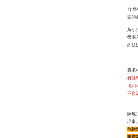
台灣
西傾
黃小
很深
的技
尋求
有條
飞四
不會
陳曉
理事
他欽
將複