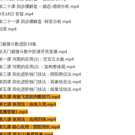
第二十课 四步骤解盘 – 婚恋-感情分析.mp4
9月18日 答疑.mp4
第二十一课 四步骤解盘 -财富分析.mp4
结营.mp4
门紫微斗数进阶19集
、钦天门紫微斗数中阶课开营直播.mp4
第一课 河图的应用(1)：宫宫立太极.mp4
第二课 河图的应用(2) ：架构整体观.mp4
、第三课 四化进阶独门技法：阴阳两仪法.mp4
、第四课 四化进阶独门技法：双象组合法.mp4
、第五课 四化进阶独门技法：能量流动法.mp4
、第六课 有效飞宫的判断技巧.mp4
第七课 体用法：由体入用.mp4
直播答疑1.mp4
第八课 体用法：由用归体.mp4
、第九课 核心应用：阴阳消长.mp4
第十课 平方(1)象意取象.mp4