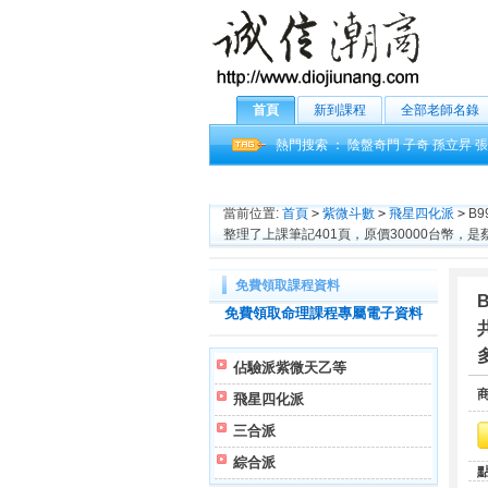
首頁
新到課程
全部老師名錄
熱門搜索 ：
陰盤奇門
子奇
孫立昇
張
當前位置:
首頁
>
紫微斗數
>
飛星四化派
>
B9
整理了上課筆記401頁，原價30000台幣
免費領取課程資料
免費領取命理課程專屬電子資料
佔驗派紫微天乙等
飛星四化派
三合派
綜合派