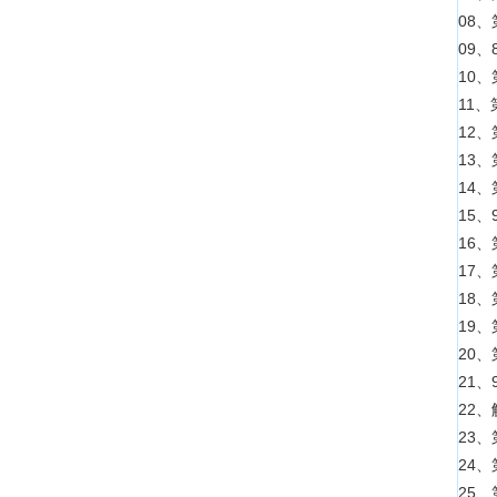
08、
09、
10、
11
12、
13
14、
15、
16
17、
18
19、
20
21、
22、
23、
24
25、