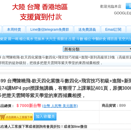
歡迎光臨本店
GOOGLE
本周特賣
Line微信telegram免費群
送免費講義
Email訂閱
粲梁
羅一鳴
楊公風水
范振木
大六壬
長眼法
占星
斗數
楊公
中醫針灸
禤百昌
玄空六
9 台灣陳曉飛-欽天四化紫微斗數四化+飛宮技巧初級+進階+新到高級班19集（高級班還
，是蔡明宏的徒孙级别，把很多把楚天雲闊等紫天學堂的東西傾囊相授，
B99 台灣陳曉飛-欽天四化紫微斗數四化+飛宮技巧初級+進階+
共74講MP4 ppt授課無講義，有整理了上課筆記401頁，原價3
多把楚天雲闊等紫天學堂的東西傾囊相授，
＄7000新台幣
商品貨號：
B99
商品總價：
(台幣 人民幣 美元匯率)
點右邊人工客服下單或者諮詢有會員折扣！或者加line微信