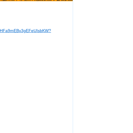
C0I0dHFa9mEBv3gEFeUIsbKW?