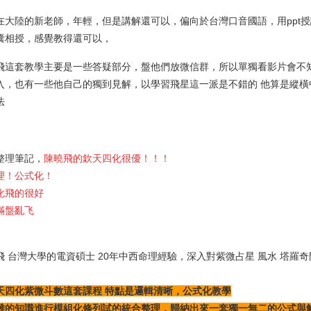
在大陸的新老師，年輕，但是講解還可以，偏向於台灣口音國語，用ppt
囊相授，感覺教得還可以，
飛這套教學主要是一些答疑部分，盤他們放微信群，所以單獨看影片會不
入，也有一些他自己的獨到見解，以學習飛星這一派是不錯的 他算是縱
法
整理筆記，
陳曉飛的欽天四化很優！！！
理！公式化！
化飛的很好
滿盤亂飞
飛 台灣大學的電資碩士 20年中西命理經驗，深入對紫微占星 風水 塔
。
天四化紫微斗數這套課程 特點是邏輯清晰，公式化教學
雜的知識進行模組化條列試的統合整理，歸納出來一套獨一無二的公式與