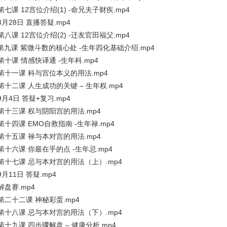
第七课 12宫位介绍(1) -命兄夫子财疾.mp4
8月28日 直播答疑.mp4
第八课 12宫位介绍(2) -迁友官田福父.mp4
、第九课 紫微斗数的核心处 -生年四化基础介绍.mp4
第十课 情感快译通 -生年科.mp4
、第十一课 科与宫位本义的用法.mp4
第十二课 人生成功的关键 – 生年权.mp4
9月4日 答疑+复习.mp4
、第十三课 权与阴阳宫的用法.mp4
第十四课 EMO自救指南 -生年禄.mp4
、第十五课 禄与本对宫的用法.mp4
第十六课 你最在乎的点 -生年忌.mp4
、第十七课 忌与本对宫的用法（上）.mp4
9月11日 答疑.mp4
解盘赛.mp4
第二十二课 神秘彩蛋.mp4
、第十八课 忌与本对宫的用法（下）.mp4
第十九课 四步骤解盘 – 健康分析.mp4